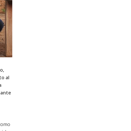
o,
to al
a
elante
 como