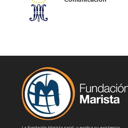
La Fundación Marista nació, y explica su existencia,