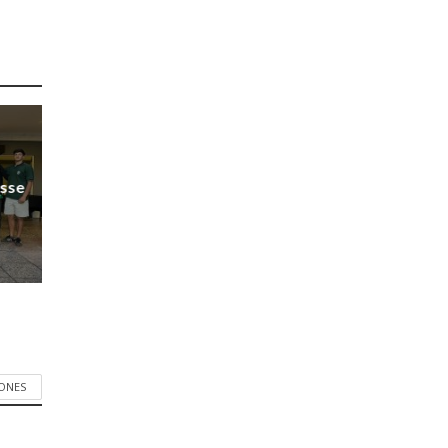
esse
IONES