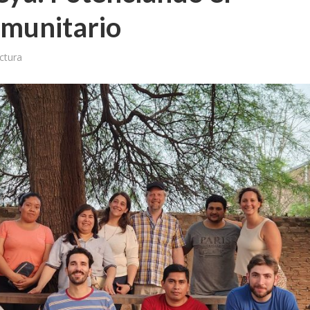
munitario
ctura