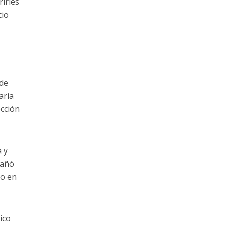
rirles
cio
 de
aría
ección
a y
pañó
to en
ico