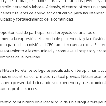
ería y electricidad, diseñados para capacitar a los jóvenes y ab
rollo personal y laboral. Además, el centro ofrece un espa
anas y talleres de apoyo socioeducativo para las infancias,
uidado y fortalecimiento de la comunidad.
a oportunidad de participar en el proyecto de una radio
omenta la expresión, el sentido de pertenencia y la difusión
omo parte de su misión, el CEC también cuenta con la Secret
asesoramiento a la comunidad y promueve el respeto y prot
ersonas de la localidad.
de Nitsan Perets, psicólogo especializado en terapia narrativ
arios encuentros de formación virtual previos, Nitsan acom
 manera presencial, brindando su experiencia y asesoramien
nsumos problemáticos.
l centro comunitario en el desarrollo de un enfoque terapéut