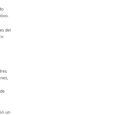
do
tivo.
es del
En
dres
ones,
 de
 en un