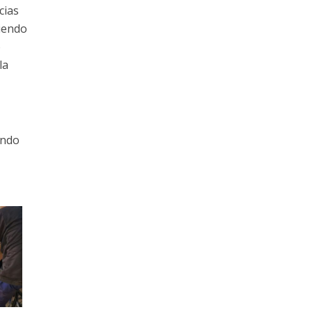
cias
niendo
o
la
ando