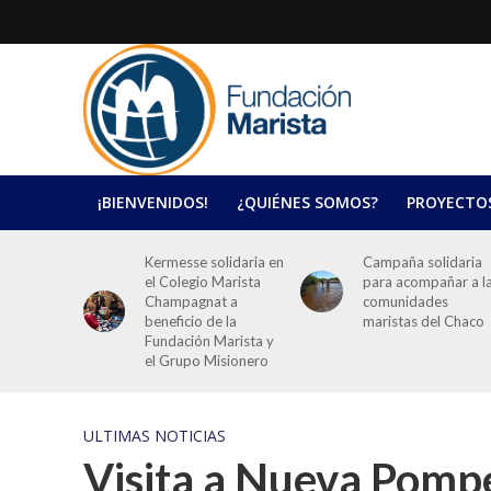
¡BIENVENIDOS!
¿QUIÉNES SOMOS?
PROYECTO
Kermesse solidaria en
Campaña solidaria
el Colegio Marista
para acompañar a l
Champagnat a
comunidades
beneficio de la
maristas del Chaco
Fundación Marista y
el Grupo Misionero
ULTIMAS NOTICIAS
Visita a Nueva Pompe