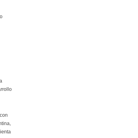
mo
la
rrollo
 con
tina,
ienta