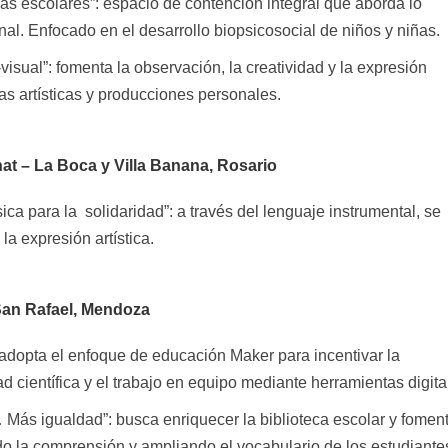
s escolares”: espacio de contención integral que aborda lo
al. Enfocado en el desarrollo biopsicosocial de niños y niñas.
-visual”: fomenta la observación, la creatividad y la expresión
as artísticas y producciones personales.
t – La Boca y Villa Banana, Rosario
ca para la solidaridad”: a través del lenguaje instrumental, se
 la expresión artística.
San Rafael, Mendoza
adopta el enfoque de educación Maker para incentivar la
d científica y el trabajo en equipo mediante herramientas digita
Más igualdad”: busca enriquecer la biblioteca escolar y foment
do la comprensión y ampliando el vocabulario de los estudiante