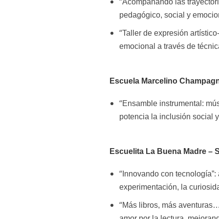
“
Acompañando las trayectoria
pedagógico, social y emocion
“
Taller de expresión artístico
emocional a través de técnic
Escuela Marcelino Champagna
“
Ensamble instrumental: músi
potencia la inclusión social y
Escuelita La Buena Madre – 
“
Innovando con tecnología”: 
experimentación, la curiosida
“
Más libros, más aventuras… 
amor por la lectura, mejoran