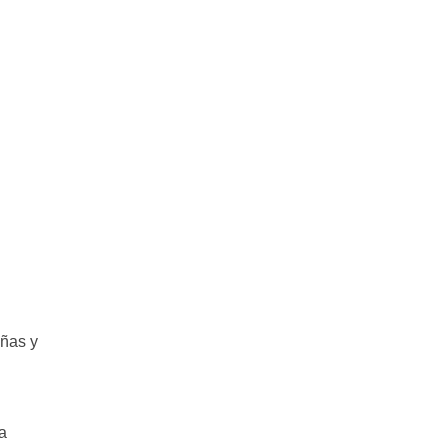
iñas y
la