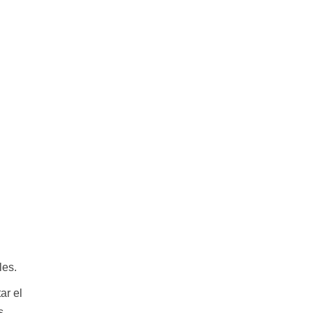
les.
ar el
s.