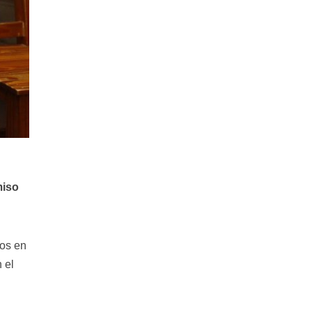
miso
dos en
 el