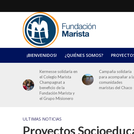
¡BIENVENIDOS!
¿QUIÉNES SOMOS?
PROYECTO
Kermesse solidaria en
Campaña solidaria
el Colegio Marista
para acompañar a l
Champagnat a
comunidades
beneficio de la
maristas del Chaco
Fundación Marista y
el Grupo Misionero
ULTIMAS NOTICIAS
Proyectos Socioeduc